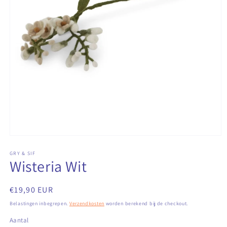
Media
1
openen
GRY & SIF
Wisteria Wit
in
modaal
Normale
€19,90 EUR
prijs
Belastingen inbegrepen.
Verzendkosten
worden berekend bij de checkout.
Aantal