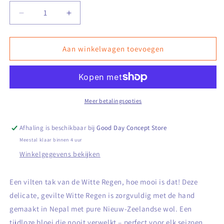
Aantal
Aantal
verlagen
verhogen
voor
voor
Wisteria
Wisteria
Aan winkelwagen toevoegen
Wit
Wit
Meer betalingsopties
Afhaling is beschikbaar bij
Good Day Concept Store
Meestal klaar binnen 4 uur
Winkelgegevens bekijken
Een vilten tak van de Witte Regen, hoe mooi is dat! Deze
delicate, gevilte Witte Regen is zorgvuldig met de hand
gemaakt in Nepal met pure Nieuw-Zeelandse wol. Een
tijdloze bloei die nooit verwelkt – perfect voor elk seizoen.