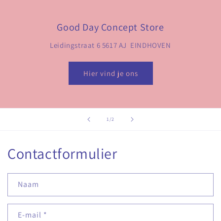
Good Day Concept Store
Leidingstraat 6 5617 AJ EINDHOVEN
Hier vind je ons
van
1
/
2
Contactformulier
Naam
E‑mail
*