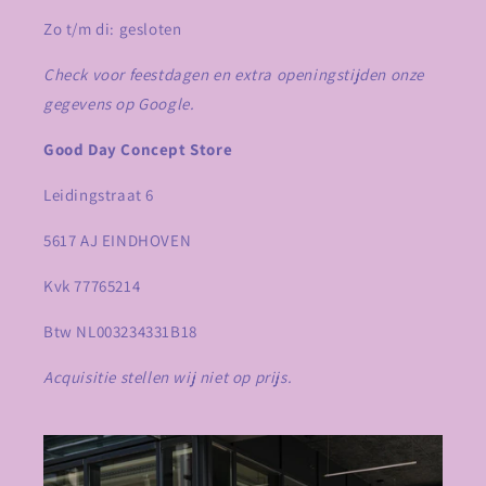
Zo t/m di: gesloten
Check voor feestdagen en extra openingstijden onze
gegevens op Google.
Good Day Concept Store
Leidingstraat 6
5617 AJ EINDHOVEN
Kvk 77765214
Btw NL003234331B18
Acquisitie stellen wij niet op prijs.