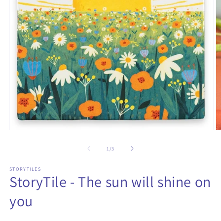
Media
M
1
2
openen
o
van
1
/
3
in
in
modaal
m
STORYTILES
StoryTile - The sun will shine on
you