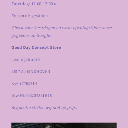
Zaterdag: 11.00-17.00 u
Zo t/m di: gesloten
Check voor feestdagen en extra openingstijden onze
gegevens op Google.
Good Day Concept Store
Leidingstraat 6
5617 AJ EINDHOVEN
Kvk 77765214
Btw NL003234331B18
Acquisitie stellen wij niet op prijs.