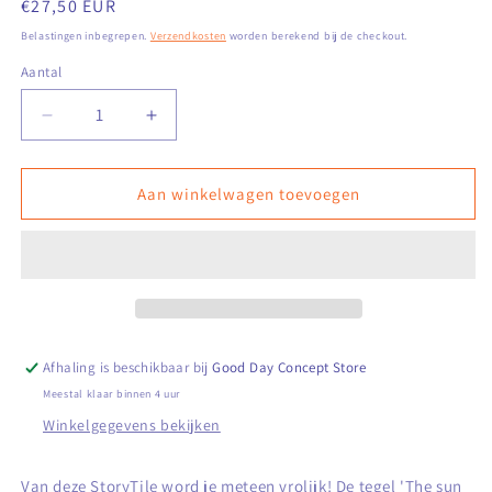
Normale
€27,50 EUR
prijs
Belastingen inbegrepen.
Verzendkosten
worden berekend bij de checkout.
Aantal
Aantal
Aantal
verlagen
verhogen
voor
voor
StoryTile
StoryTile
Aan winkelwagen toevoegen
-
-
The
The
sun
sun
will
will
shine
shine
on
on
you
you
Afhaling is beschikbaar bij
Good Day Concept Store
Meestal klaar binnen 4 uur
Winkelgegevens bekijken
Van deze StoryTile word je meteen vrolijk! De tegel 'The sun