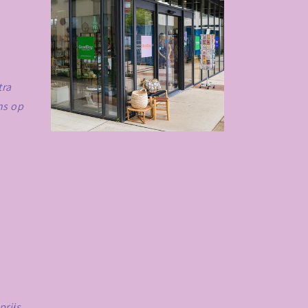
tra
ns op
prijs.