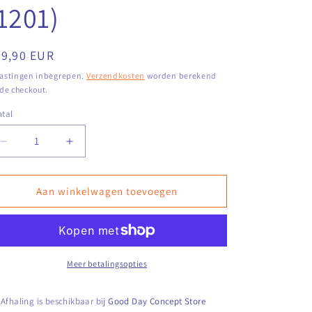
1201)
ormale
39,90 EUR
ijs
astingen inbegrepen.
Verzendkosten
worden berekend
 de checkout.
tal
Aantal
Aantal
verlagen
verhogen
voor
voor
Bloempot
Bloempot
Aan winkelwagen toevoegen
Milo
Milo
-
-
Sweet
Sweet
&amp;
&amp;
Suave
Suave
Meer betalingsopties
(1201)
(1201)
Afhaling is beschikbaar bij
Good Day Concept Store