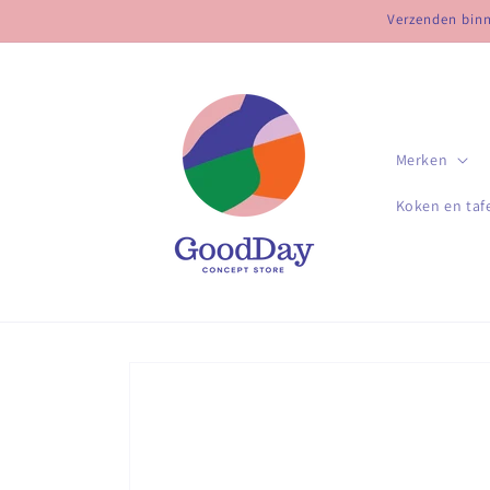
Meteen
Verzenden binne
naar de
content
Merken
Koken en taf
Ga direct naar
productinformatie