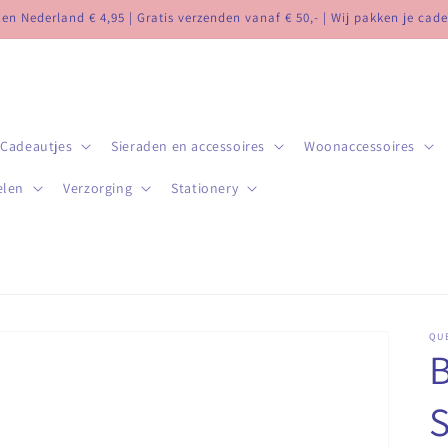
n Nederland € 4,95 | Gratis verzenden vanaf € 50,- | Wij pakken je cade
Cadeautjes
Sieraden en accessoires
Woonaccessoires
elen
Verzorging
Stationery
QU
B