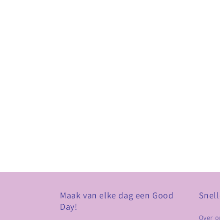
Maak van elke dag een Good
Snell
Day!
Over o