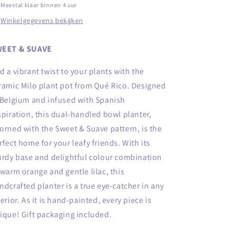
Meestal klaar binnen 4 uur
Winkelgegevens bekijken
EET & SUAVE
d a vibrant twist to your plants with the
ramic Milo plant pot from Qué Rico. Designed
 Belgium and infused with Spanish
spiration, this dual-handled bowl planter,
orned with the Sweet & Suave pattern, is the
rfect home for your leafy friends. With its
urdy base and delightful colour combination
 warm orange and gentle lilac, this
ndcrafted planter is a true eye-catcher in any
terior. As it is hand-painted, every piece is
ique! Gift packaging included.