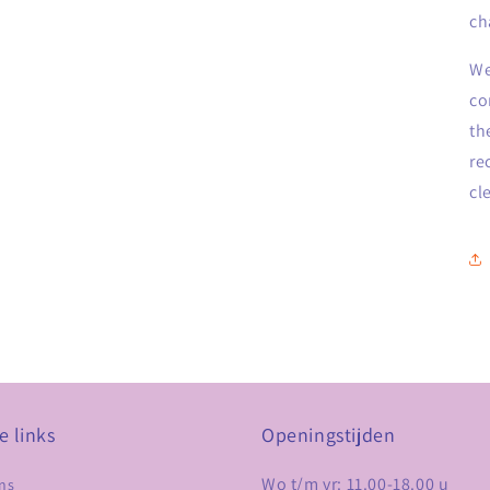
ch
We
co
th
re
cl
e links
Openingstijden
Wo t/m vr: 11.00-18.00 u
ns