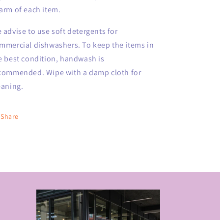
arm of each item.
 advise to use soft detergents for
mmercial dishwashers.
To keep the items in
e best condition, handwash is
commended.
Wipe with a damp cloth for
eaning.
Share