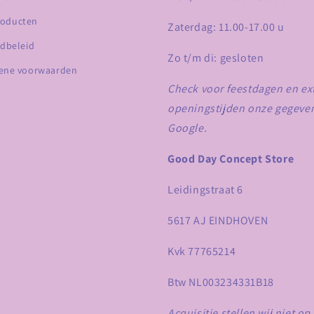
roducten
Zaterdag: 11.00-17.00 u
dbeleid
Zo t/m di: gesloten
ene voorwaarden
Check voor feestdagen en ex
openingstijden onze gegeve
Google.
Good Day Concept Store
Leidingstraat 6
5617 AJ EINDHOVEN
Kvk 77765214
Btw NL003234331B18
Acquisitie stellen wij niet op 