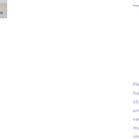
Prod
Pl
ha
sl
un
va
ma
im