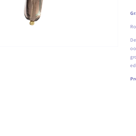
Gr
Ro
De
oo
gr
ed
Pr