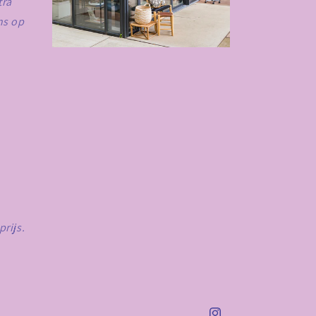
tra
ns op
prijs.