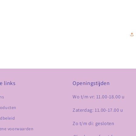
e links
Openingstijden
Wo t/m vr: 11.00-18.00 u
ns
roducten
Zaterdag: 11.00-17.00 u
dbeleid
Zo t/m di: gesloten
ene voorwaarden