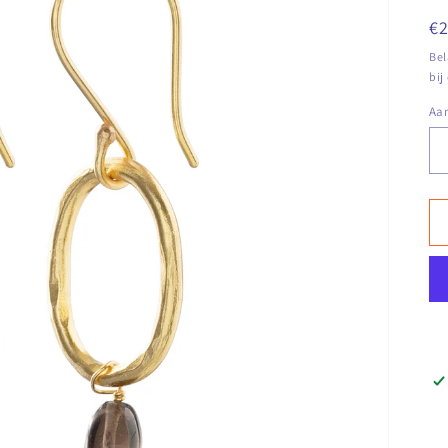
N
€
pr
Bel
bij
Aan