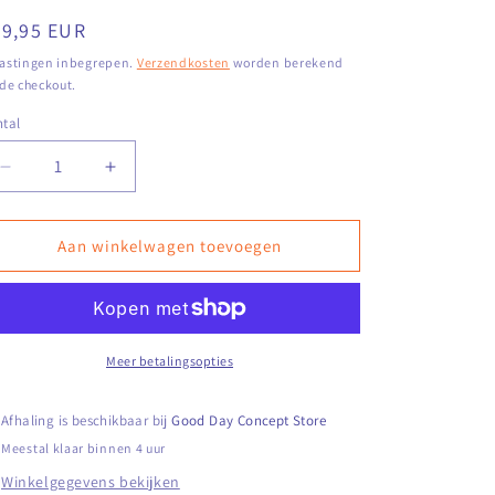
ormale
29,95 EUR
ijs
astingen inbegrepen.
Verzendkosten
worden berekend
 de checkout.
tal
Aantal
Aantal
verlagen
verhogen
voor
voor
Oorbellen
Oorbellen
Aan winkelwagen toevoegen
Graceful
Graceful
Rookkwarts
Rookkwarts
Goud
Goud
Meer betalingsopties
Afhaling is beschikbaar bij
Good Day Concept Store
Meestal klaar binnen 4 uur
Winkelgegevens bekijken