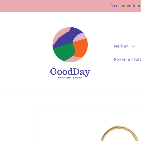
Meteen
Verzenden binne
naar de
content
Merken
Koken en taf
Ga direct naar
productinformatie