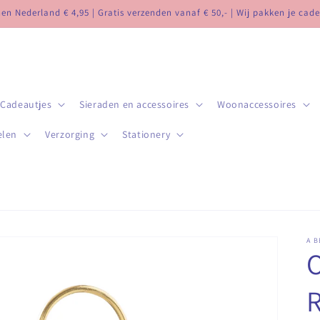
n Nederland € 4,95 | Gratis verzenden vanaf € 50,- | Wij pakken je cade
Cadeautjes
Sieraden en accessoires
Woonaccessoires
elen
Verzorging
Stationery
A B
O