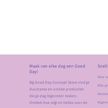
Maak van elke dag een Good
Snell
Day!
Over o
Bij Good Day Concept Store vind je
Alle p
duurzame en unieke producten
Verzen
die je dag bijzonder maken.
Ontdek hoe stijl en liefde voor de
Algem