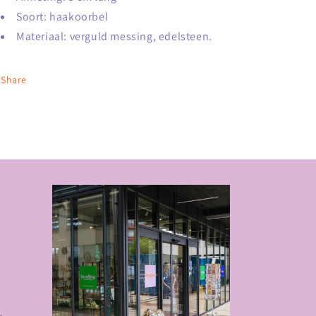
Soort: haakoorbel
Materiaal: verguld messing, edelsteen.
Share