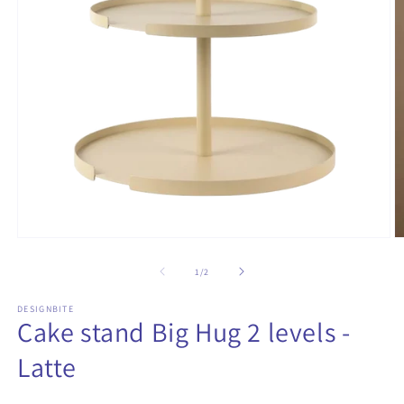
Media
M
1
2
openen
o
van
1
/
2
in
in
modaal
m
DESIGNBITE
Cake stand Big Hug 2 levels -
Latte