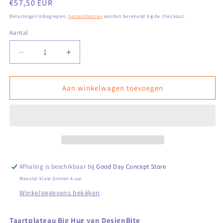
Normale
€57,50 EUR
prijs
Belastingen inbegrepen.
Verzendkosten
worden berekend bij de checkout.
Aantal
Aantal
Aantal
verlagen
verhogen
voor
voor
Cake
Cake
Aan winkelwagen toevoegen
stand
stand
Big
Big
Hug
Hug
2
2
levels
levels
-
-
Latte
Latte
Afhaling is beschikbaar bij
Good Day Concept Store
Meestal klaar binnen 4 uur
Winkelgegevens bekijken
Taartplateau Big Hug van DesignBite