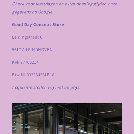
Check voor feestdagen en extra openingstijden onze
gegevens op Google.
Good Day Concept Store
Leidingstraat 6
5617 AJ EINDHOVEN
Kvk 77765214
Btw NL003234331B18
Acquisitie stellen wij niet op prijs.