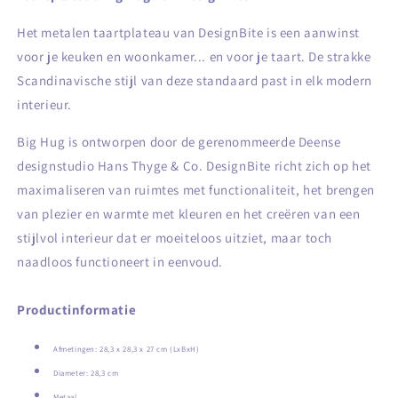
Het metalen taartplateau van DesignBite is een aanwinst
voor je keuken en woonkamer... en voor je taart. De strakke
Scandinavische stijl van deze
standaard past in elk modern
interieur.
Big Hug is ontworpen door de gerenommeerde Deense
designstudio Hans Thyge & Co.
DesignBite richt zich op het
maximaliseren van ruimtes met functionaliteit, het brengen
van plezier en warmte met kleuren en het creëren van een
stijlvol interieur dat er moeiteloos uitziet, maar toch
naadloos functioneert in eenvoud.
Productinformatie
Afmetingen:
28,3 x 28,3 x 27
cm (LxBxH)
Diameter: 28,3 cm
Metaal