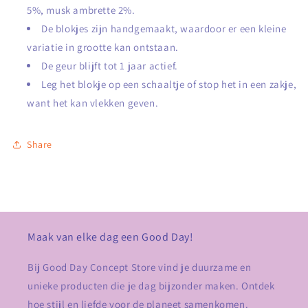
5%, musk ambrette 2%.
De blokjes zijn handgemaakt, waardoor er een kleine
variatie in grootte kan ontstaan.
De geur blijft tot 1 jaar actief.
Leg het blokje op een schaaltje of stop het in een zakje,
want het kan vlekken geven.
Share
Maak van elke dag een Good Day!
Bij Good Day Concept Store vind je duurzame en
unieke producten die je dag bijzonder maken. Ontdek
hoe stijl en liefde voor de planeet samenkomen.