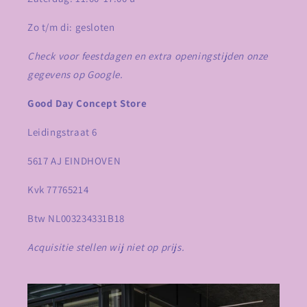
Zo t/m di: gesloten
Check voor feestdagen en extra openingstijden onze
gegevens op Google.
Good Day Concept Store
Leidingstraat 6
5617 AJ EINDHOVEN
Kvk 77765214
Btw NL003234331B18
Acquisitie stellen wij niet op prijs.