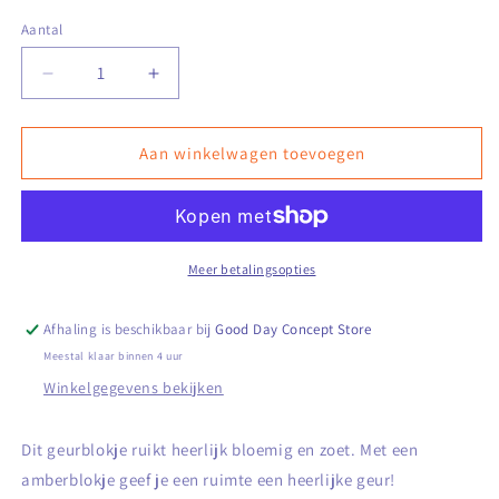
Aantal
Aantal
Aantal
verlagen
verhogen
voor
voor
Geurblokje
Geurblokje
Aan winkelwagen toevoegen
White
White
Musk
Musk
Meer betalingsopties
Afhaling is beschikbaar bij
Good Day Concept Store
Meestal klaar binnen 4 uur
Winkelgegevens bekijken
Dit geurblokje ruikt heerlijk bloemig en zoet. Met een
amberblokje geef je een ruimte een heerlijke geur!